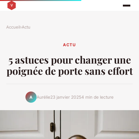
Accueil
›
Actu
ACTU
5 astuces pour changer une
poignée de porte sans effort
Aurélie
23 janvier 2025
4 min de lecture
A