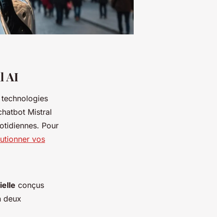
l AI
 technologies
chatbot Mistral
uotidiennes. Pour
utionner vos
ielle
conçus
n deux