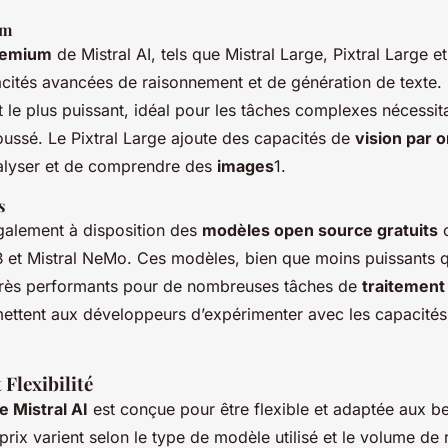
um
remium
de Mistral AI, tels que Mistral Large, Pixtral Large et
acités avancées de raisonnement et de génération de texte.
t le plus puissant, idéal pour les tâches complexes nécessit
ussé. Le Pixtral Large ajoute des capacités de
vision par 
alyser et de comprendre des
images
1.
s
également à disposition des
modèles open source gratuits
c
B et Mistral NeMo. Ces modèles, bien que moins puissants q
très performants pour de nombreuses tâches de
traitement
rmettent aux développeurs d’expérimenter avec les capacités 
 Flexibilité
de Mistral AI
est conçue pour être flexible et adaptée aux b
s prix varient selon le type de modèle utilisé et le volume de