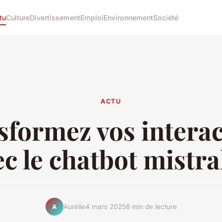
tu
Culture
Divertissement
Emploi
Environnement
Société
ACTU
sformez vos interac
ec le chatbot mistral
Aurélie
4 mars 2025
6 min de lecture
A