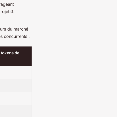
rageant
rojets1.
eurs du marché
s concurrents :
e tokens de