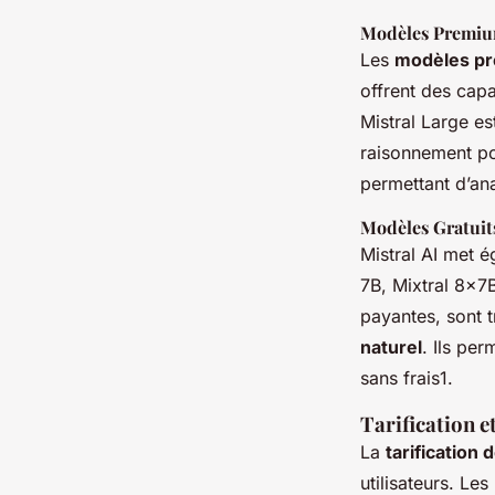
Modèles Premi
Les
modèles p
offrent des cap
Mistral Large es
raisonnement po
permettant d’an
Modèles Gratuit
Mistral AI met 
7B, Mixtral 8x7
payantes, sont 
naturel
. Ils pe
sans frais1.
Tarification et
La
tarification 
utilisateurs. Le