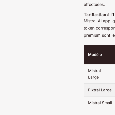
effectuées.
Tarification à l’
Mistral AI appl
token correspon
premium sont les
Modèle
Mistral
Large
Pixtral Large
Mistral Small