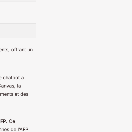
nts, offrant un
Ce chatbot a
Canvas, la
ments et des
AFP
. Ce
nnes de l’AFP