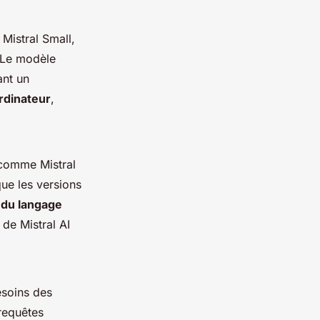
 Mistral Small,
 Le modèle
ant un
ordinateur
,
omme Mistral
ue les versions
 du langage
de Mistral AI
esoins des
 requêtes