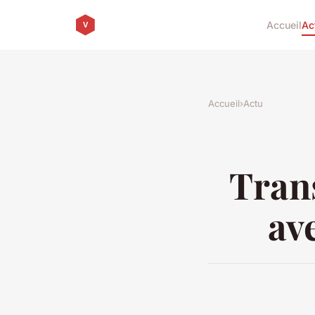
Accueil
Ac
Accueil
›
Actu
Tran
av