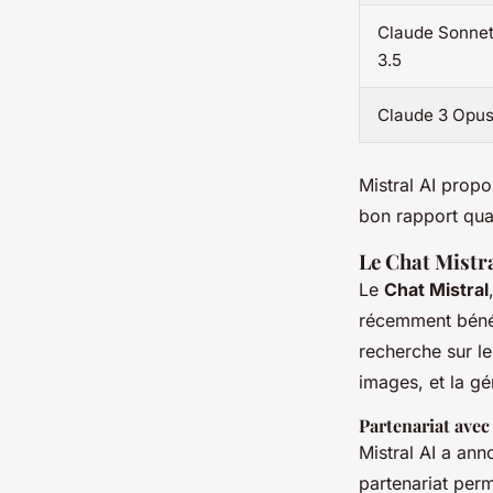
Claude Sonne
3.5
Claude 3 Opu
Mistral AI propo
bon rapport qual
Le Chat Mistr
Le
Chat Mistral
récemment bénéfi
recherche sur l
images, et la g
Partenariat avec
Mistral AI a an
partenariat per