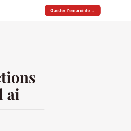
Guetter l'empreinte →
tions
 ai