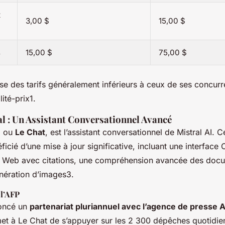
t
3,00 $
15,00 $
s
15,00 $
75,00 $
se des tarifs généralement inférieurs à ceux de ses concurre
ité-prix1.
al : Un Assistant Conversationnel Avancé
, ou
Le Chat
, est l’assistant conversationnel de Mistral AI. 
cié d’une mise à jour significative, incluant une interface 
e Web avec citations, une compréhension avancée des docu
énération d’images3.
 l’AFP
noncé un
partenariat pluriannuel avec l’agence de presse 
met à Le Chat de s’appuyer sur les 2 300 dépêches quotidie