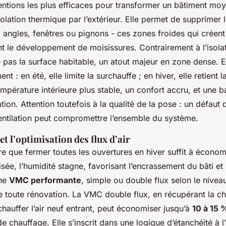
ventions les plus efficaces pour transformer un bâtiment m
olation thermique par l’extérieur. Elle permet de supprimer 
angles, fenêtres ou pignons - ces zones froides qui créent
ent le développement de moisissures. Contrairement à l’isolat
e pas la surface habitable, un atout majeur en zone dense. El
ment : en été, elle limite la surchauffe ; en hiver, elle retient 
empérature intérieure plus stable, un confort accru, et une b
on. Attention toutefois à la qualité de la pose : un défaut 
ntilation peut compromettre l’ensemble du système.
et l’optimisation des flux d’air
re que fermer toutes les ouvertures en hiver suffit à économ
risée, l’humidité stagne, favorisant l’encrassement du bâti et
Une
VMC performante
, simple ou double flux selon le nivea
e toute rénovation. La VMC double flux, en récupérant la cha
chauffer l’air neuf entrant, peut économiser jusqu’à
10 à 15 
chauffage. Elle s’inscrit dans une logique d’étanchéité à l’a