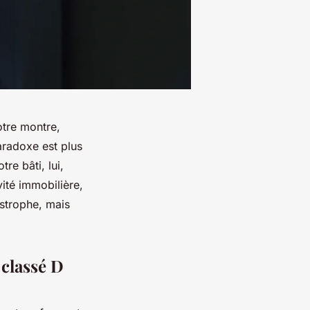
otre montre,
aradoxe est plus
re bâti, lui,
vité immobilière,
astrophe, mais
 classé D