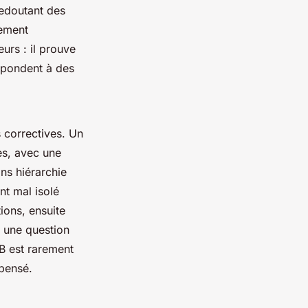
redoutant des
nement
eurs : il prouve
répondent à des
 correctives. Un
ses, avec une
ns hiérarchie
nt mal isolé
tions, ensuite
t une question
 B est rarement
pensé.