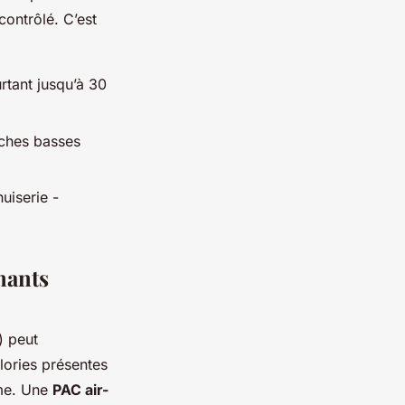
contrôlé. C’est
rtant jusqu’à 30
uches basses
uiserie -
mants
) peut
lories présentes
mme. Une
PAC air-