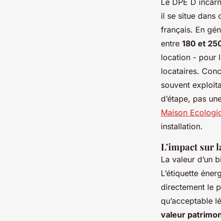
Le DPE D incarn
il se situe dans
français. En gé
entre
180 et 2
location - pour 
locataires. Conc
souvent exploita
d’étape, pas une
Maison Ecologi
installation.
L’impact sur l
La valeur d’un b
L’étiquette éner
directement le 
qu’acceptable l
valeur patrimon