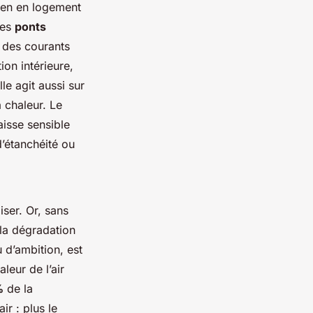
oyen en logement
les
ponts
 des courants
ion intérieure,
le agit aussi sur
la chaleur. Le
aisse sensible
d’étanchéité ou
iser. Or, sans
 la dégradation
u d’ambition, est
leur de l’air
%
de la
ir : plus le