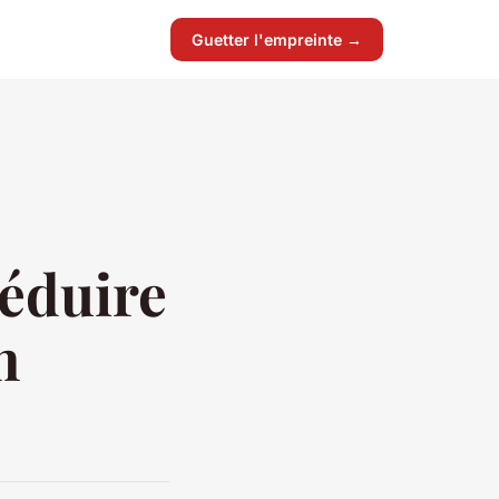
Guetter l'empreinte →
réduire
n