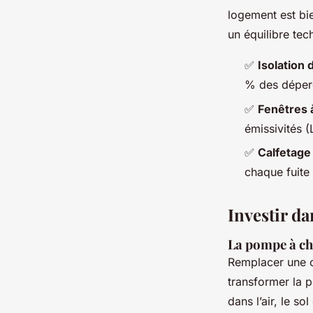
logement est bie
un équilibre tec
✅
Isolation
% des déperd
✅
Fenêtres 
émissivités (
✅
Calfetage
chaque fuite
Investir d
La pompe à ch
Remplacer une c
transformer la 
dans l’air, le s