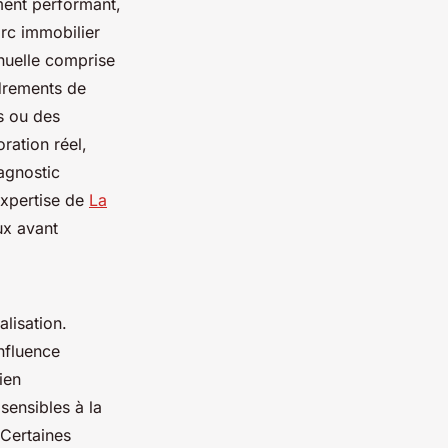
ment performant,
arc immobilier
nuelle comprise
adrements de
rs ou des
ration réel,
agnostic
'expertise de
La
ux avant
lisation.
influence
ien
sensibles à la
 Certaines