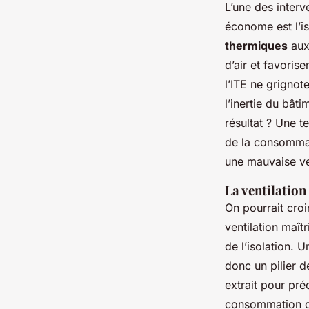
L’une des inter
économe est l’is
thermiques
aux 
d’air et favoris
l’ITE ne grignot
l’inertie du bâti
résultat ? Une t
de la consommati
une mauvaise ve
La ventilation 
On pourrait croi
ventilation maît
de l’isolation. 
donc un pilier d
extrait pour pré
consommation de 