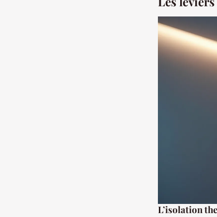
Les leviers
L’isolation th