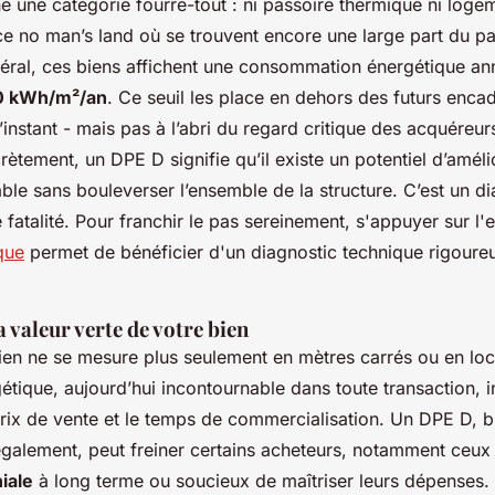
e une catégorie fourre-tout : ni passoire thermique ni loge
 ce no man’s land où se trouvent encore une large part du p
néral, ces biens affichent une consommation énergétique an
50 kWh/m²/an
. Ce seuil les place en dehors des futurs enc
l’instant - mais pas à l’abri du regard critique des acquéreu
rètement, un DPE D signifie qu’il existe un potentiel d’amélio
ble sans bouleverser l’ensemble de la structure. C’est un di
 fatalité. Pour franchir le pas sereinement, s'appuyer sur l
que
permet de bénéficier d'un diagnostic technique rigoure
a valeur verte de votre bien
ien ne se mesure plus seulement en mètres carrés ou en loca
gétique, aujourd’hui incontournable dans toute transaction, 
prix de vente et le temps de commercialisation. Un DPE D, b
également, peut freiner certains acheteurs, notamment ceux 
iale
à long terme ou soucieux de maîtriser leurs dépenses.