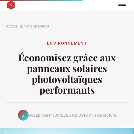
Accueil
›
Environnement
ENVIRONNEMENT
Économisez grâce aux
panneaux solaires
photovoltaïques
performants
Joséphine
14/06/2026 08:09
10 min de lecture
J