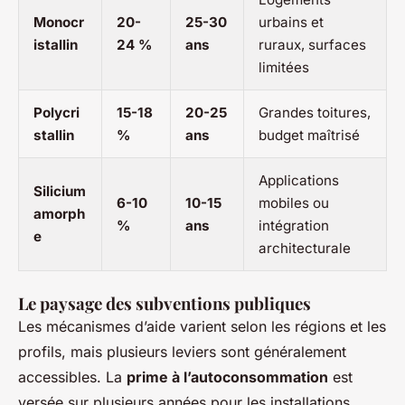
Monocr
20-
25-30
urbains et
istallin
24 %
ans
ruraux, surfaces
limitées
Polycri
15-18
20-25
Grandes toitures,
stallin
%
ans
budget maîtrisé
Applications
Silicium
6-10
10-15
mobiles ou
amorph
%
ans
intégration
e
architecturale
Le paysage des subventions publiques
Les mécanismes d’aide varient selon les régions et les
profils, mais plusieurs leviers sont généralement
accessibles. La
prime à l’autoconsommation
est
versée sur plusieurs années pour les installations