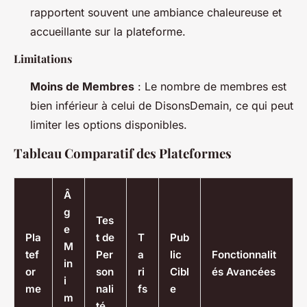
rapportent souvent une ambiance chaleureuse et
accueillante sur la plateforme.
Limitations
Moins de Membres
: Le nombre de membres est
bien inférieur à celui de DisonsDemain, ce qui peut
limiter les options disponibles.
Tableau Comparatif des Plateformes
Â
g
Tes
e
Pla
t de
T
Pub
M
tef
Per
a
lic
Fonctionnalit
in
or
son
ri
Cibl
és Avancées
i
me
nali
fs
e
m
té