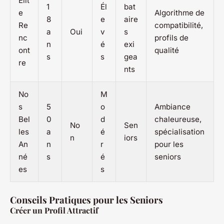
Elit
1
Él
bat
e
Algorithme de
8
e
aire
Re
compatibilité,
a
Oui
v
s
nc
profils de
n
é
exi
ont
qualité
s
s
gea
re
nts
No
M
s
5
o
Ambiance
Bel
0
d
chaleureuse,
No
Sen
les
a
é
spécialisation
n
iors
An
n
r
pour les
né
s
é
seniors
es
s
Conseils Pratiques pour les Seniors
Créer un Profil Attractif