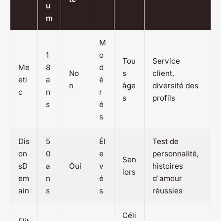
u
m
M
1
o
Tou
Service
Me
8
d
No
s
client,
eti
a
é
n
âge
diversité des
c
n
r
s
profils
s
é
s
Dis
5
Él
Test de
on
0
e
personnalité,
Sen
sD
a
Oui
v
histoires
iors
em
n
é
d'amour
ain
s
s
réussies
Céli