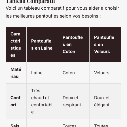
Tableau Comparatif
Voici un tableau comparatif pour vous aider à choisir
les meilleures pantoufles selon vos besoins :
Cara
Pantoufle
Pantoufle
ctéri
Pantoufle
s en
s en
stiqu
s en Laine
Coton
Velours
es
Maté
Laine
Coton
Velours
riau
Très
Conf
chaud et
Doux et
Doux et
ort
confortabl
respirant
élégant
e
Sais
Toutes
Toutes