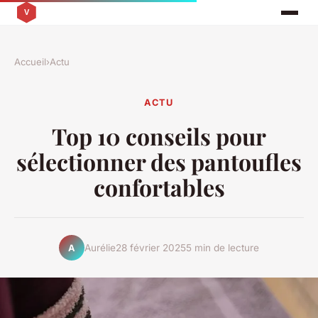
Accueil
›
Actu
ACTU
Top 10 conseils pour
sélectionner des pantoufles
confortables
Aurélie
28 février 2025
5 min de lecture
A