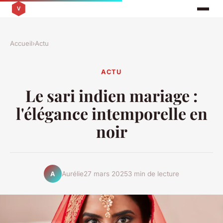
Accueil
›
Actu
ACTU
Le sari indien mariage :
l'élégance intemporelle en
noir
Aurélie
27 mars 2025
3 min de lecture
A