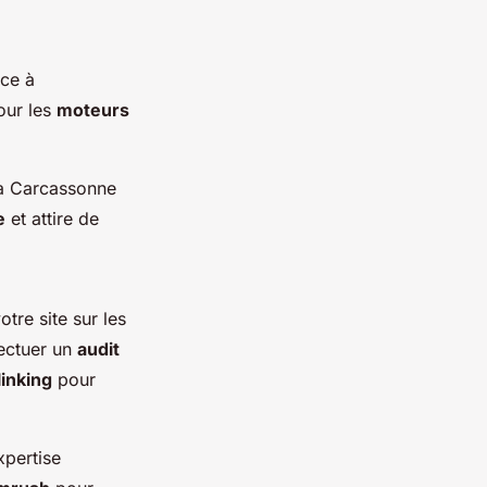
nce à
our les
moteurs
 à Carcassonne
e
et attire de
otre site sur les
ectuer un
audit
linking
pour
xpertise