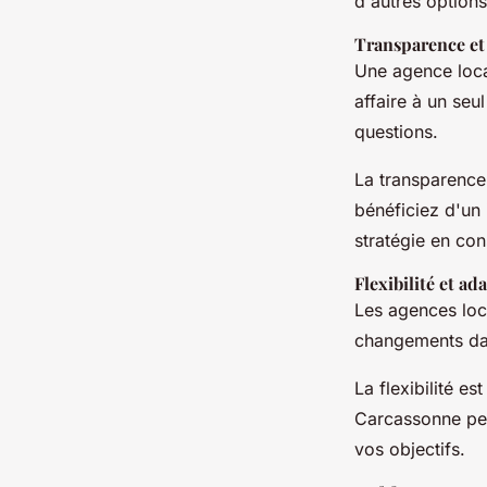
d'autres options
Transparence e
Une agence loca
affaire à un se
questions.
La transparence
bénéficiez d'un 
stratégie en co
Flexibilité et ad
Les agences loc
changements da
La flexibilité e
Carcassonne peu
vos objectifs.