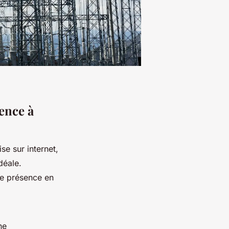
ence à
se sur internet,
déale.
e présence en
ne