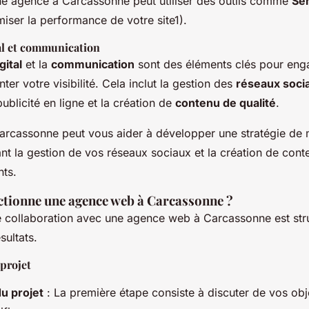
e agence à Carcassonne peut utiliser des outils comme
Se
miser la performance de votre site1).
al et communication
gital
et la
communication
sont des éléments clés pour eng
ter votre visibilité. Cela inclut la gestion des
réseaux soci
blicité en ligne et la création de
contenu de qualité
.
rcassonne peut vous aider à développer une stratégie de m
nt la gestion de vos réseaux sociaux et la création de conte
nts.
tionne une agence web à Carcassonne ?
 collaboration avec une agence web à Carcassonne est str
sultats.
 projet
u projet
: La première étape consiste à discuter de vos obj