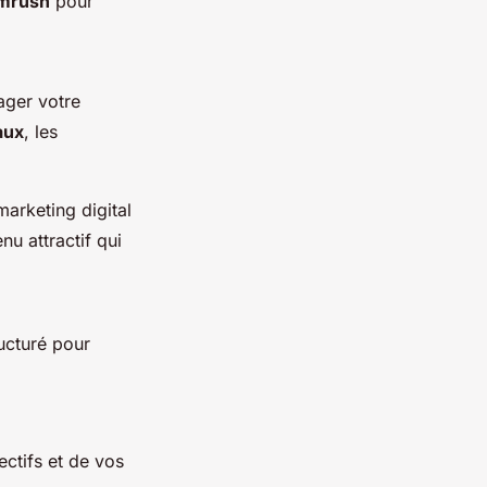
mrush
pour
ager votre
aux
, les
arketing digital
nu attractif qui
ucturé pour
ectifs et de vos