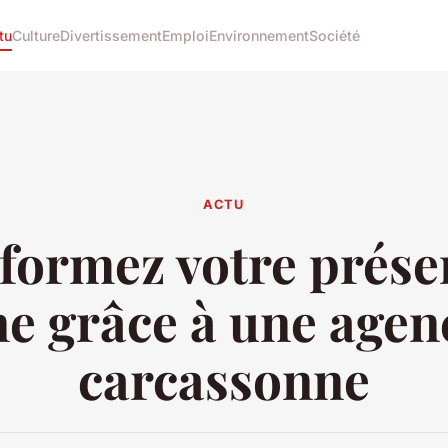
tu
Culture
Divertissement
Emploi
Environnement
Société
ACTU
formez votre prése
ne grâce à une agen
carcassonne