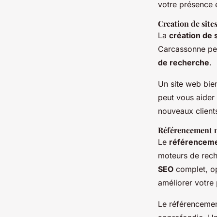
votre présence e
Creation de site
La
création de 
Carcassonne peut
de recherche
.
Un site web bie
peut vous aider 
nouveaux client
Référencement n
Le
référenceme
moteurs de rec
SEO
complet, op
améliorer votre
Le référencement