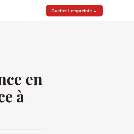
Guetter l'empreinte →
nce en
ce à