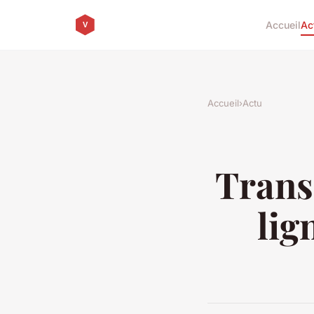
Accueil
Ac
Accueil
›
Actu
Trans
lig